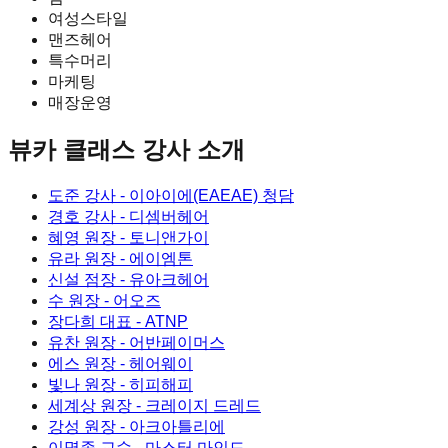
여성스타일
맨즈헤어
특수머리
마케팅
매장운영
뷰카 클래스
강사 소개
도준 강사
- 이아이에(EAEAE) 청담
경호 강사
- 디셈버헤어
혜영 원장
- 토니앤가이
유라 원장
- 에이엠톤
신설 점장
- 유아크헤어
수 원장
- 어오즈
장다희 대표
- ATNP
유찬 원장
- 어반페이머스
에스 원장
- 헤어웨이
빛나 원장
- 히피해피
세계상 원장
- 크레이지 드레드
강성 원장
- 아크아틀리에
이명종 교수
- 마스터 마인드