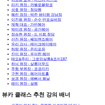
리키 원장
- 까벨로블랑코
성호 원장
- 청담쀼
혜린 점장
- 박준 뷰티랩 강남점
이진용 원장
- 순수 반포실버점
재혁 대표
- 가빈헤어
박미경 원장
- 공간헤어
정승현 원장
- 드 이희 청담
선진 원장
- 쎄임맨즈헤어
우리 강사
- 메이크에이헤어
하랑 원장
- 온리포유
진이 원장
- 우아한 헤어
테오&주리
- 그로잉살롱&조이187
하늬 원장
- 살롱더무드
주형 부원장
- 코코미카
구현 원장
- 헤어아트홀
보경 원장
- 예뻐서 봄날
레이 원장
- 설렘
뷰카 클래스
추천 강의 배너