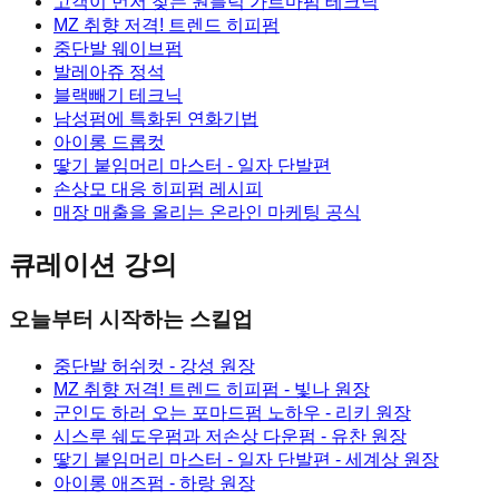
고객이 먼저 찾는 원블럭 가르마펌 테크닉
MZ 취향 저격! 트렌드 히피펌
중단발 웨이브펌
발레아쥬 정석
블랙빼기 테크닉
남성펌에 특화된 연화기법
아이롱 드롭컷
땋기 붙임머리 마스터 - 일자 단발편
손상모 대응 히피펌 레시피
매장 매출을 올리는 온라인 마케팅 공식
큐레이션 강의
오늘부터 시작하는 스킬업
중단발 허쉬컷
- 강성 원장
MZ 취향 저격! 트렌드 히피펌
- 빛나 원장
군인도 하러 오는 포마드펌 노하우
- 리키 원장
시스루 쉐도우펌과 저손상 다운펌
- 유찬 원장
땋기 붙임머리 마스터 - 일자 단발편
- 세계상 원장
아이롱 애즈펌
- 하랑 원장