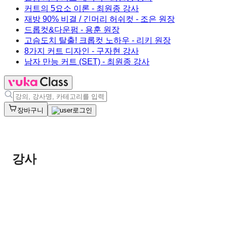
커트의 5요소 이론
- 최원종 강사
재방 90% 비결 / 긴머리 허쉬컷
- 조은 원장
드롭컷&다운펌
- 용훈 원장
고슴도치 탈출! 크롭컷 노하우
- 리키 원장
8가지 커트 디자인
- 구자현 강사
남자 만능 커트 (SET)
- 최원종 강사
장바구니
로그인
강사