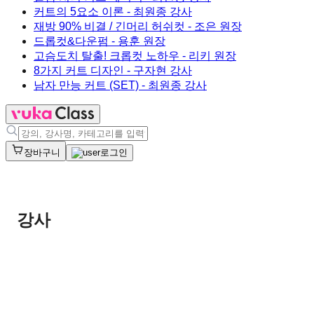
커트의 5요소 이론
- 최원종 강사
재방 90% 비결 / 긴머리 허쉬컷
- 조은 원장
드롭컷&다운펌
- 용훈 원장
고슴도치 탈출! 크롭컷 노하우
- 리키 원장
8가지 커트 디자인
- 구자현 강사
남자 만능 커트 (SET)
- 최원종 강사
장바구니
로그인
강사