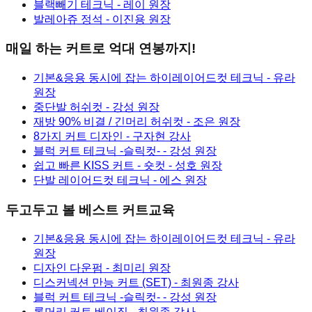
블랙빼기 테크닉
- 레이 원장
발레아쥬 정석
- 이진용 원장
매일 하는 커트로 억대 연봉까지!
기본&응용 동시에 잡는 하이레이어드컷 테크닉
- 유라
원장
중단발 허쉬컷
- 강성 원장
재방 90% 비결 / 긴머리 허쉬컷
- 조은 원장
8가지 커트 디자인
- 구자현 강사
블럭 커트 테크닉 -슬릭컷-
- 강성 원장
쉽고 빠른 KISS 커트 - 숏컷
- 성호 원장
단발 레이어드컷 테크닉
- 에스 원장
두고두고 볼 베스트 커트교육
기본&응용 동시에 잡는 하이레이어드컷 테크닉
- 유라
원장
디자인 다운펌
- 최미리 원장
디스커넥션 만능 커트 (SET)
- 최원종 강사
블럭 커트 테크닉 -슬릭컷-
- 강성 원장
롱머리 커트 베이직
- 최원종 강사