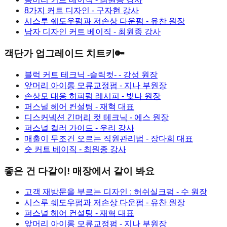
8가지 커트 디자인
- 구자현 강사
시스루 쉐도우펌과 저손상 다운펌
- 유찬 원장
남자 디자인 커트 베이직
- 최원종 강사
객단가 업그레이드 치트키🔑
블럭 커트 테크닉 -슬릭컷-
- 강성 원장
앞머리 아이롱 모류교정펌
- 지나 부원장
손상모 대응 히피펌 레시피
- 빛나 원장
퍼스널 헤어 컨설팅
- 재혁 대표
디스커넥션 긴머리 컷 테크닉
- 에스 원장
퍼스널 컬러 가이드
- 우리 강사
매출이 무조건 오르는 직원관리법
- 장다희 대표
숏 커트 베이직
- 최원종 강사
좋은 건 다같이! 매장에서 같이 봐요
고객 재방문을 부르는 디자인 : 허쉬실크펌
- 수 원장
시스루 쉐도우펌과 저손상 다운펌
- 유찬 원장
퍼스널 헤어 컨설팅
- 재혁 대표
앞머리 아이롱 모류교정펌
- 지나 부원장