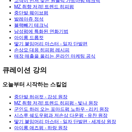
고객이 먼저 찾는 원블럭 가르마펌 테크닉
MZ 취향 저격! 트렌드 히피펌
중단발 웨이브펌
발레아쥬 정석
블랙빼기 테크닉
남성펌에 특화된 연화기법
아이롱 드롭컷
땋기 붙임머리 마스터 - 일자 단발편
손상모 대응 히피펌 레시피
매장 매출을 올리는 온라인 마케팅 공식
큐레이션 강의
오늘부터 시작하는 스킬업
중단발 허쉬컷
- 강성 원장
MZ 취향 저격! 트렌드 히피펌
- 빛나 원장
군인도 하러 오는 포마드펌 노하우
- 리키 원장
시스루 쉐도우펌과 저손상 다운펌
- 유찬 원장
땋기 붙임머리 마스터 - 일자 단발편
- 세계상 원장
아이롱 애즈펌
- 하랑 원장