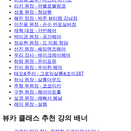
리키 원장
- 까벨로블랑코
성호 원장
- 청담쀼
혜린 점장
- 박준 뷰티랩 강남점
이진용 원장
- 순수 반포실버점
재혁 대표
- 가빈헤어
박미경 원장
- 공간헤어
정승현 원장
- 드 이희 청담
선진 원장
- 쎄임맨즈헤어
우리 강사
- 메이크에이헤어
하랑 원장
- 온리포유
진이 원장
- 우아한 헤어
테오&주리
- 그로잉살롱&조이187
하늬 원장
- 살롱더무드
주형 부원장
- 코코미카
구현 원장
- 헤어아트홀
보경 원장
- 예뻐서 봄날
레이 원장
- 설렘
뷰카 클래스
추천 강의 배너