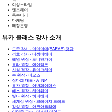
여성스타일
맨즈헤어
특수머리
마케팅
매장운영
뷰카 클래스
강사 소개
도준 강사
- 이아이에(EAEAE) 청담
경호 강사
- 디셈버헤어
혜영 원장
- 토니앤가이
유라 원장
- 에이엠톤
신설 점장
- 유아크헤어
수 원장
- 어오즈
장다희 대표
- ATNP
유찬 원장
- 어반페이머스
에스 원장
- 헤어웨이
빛나 원장
- 히피해피
세계상 원장
- 크레이지 드레드
강성 원장
- 아크아틀리에
이명종 교수
- 마스터 마인드